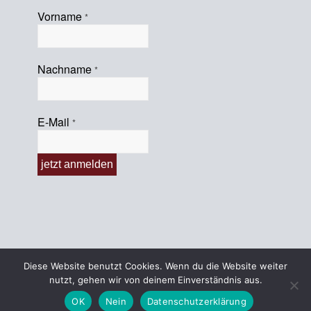
Vorname
*
Nachname
*
E-Mail
*
Diese Website benutzt Cookies. Wenn du die Website weiter
nutzt, gehen wir von deinem Einverständnis aus.
© 2022 KHG-Oldenburg
OK
Nein
Datenschutzerklärung
Impressum
Datenschutzerklärung