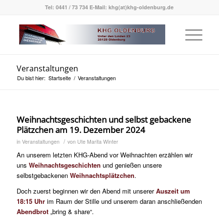
Tel: 0441 / 73 734 E-Mail: khg(at)khg-oldenburg.de
Veranstaltungen
Du bist hier:
Startseite
/
Veranstaltungen
Weihnachtsgeschichten und selbst gebackene
Plätzchen am 19. Dezember 2024
/
in
Veranstaltungen
von
Ute Marita Winter
An unserem letzten KHG-Abend vor Weihnachten erzählen wir
uns
Weihnachtsgeschichten
und genießen unsere
selbstgebackenen
Weihnachtsplätzchen
.
Doch zuerst beginnen wir den Abend mit unserer
Auszeit um
18:15 Uhr
im Raum der Stille und unserem daran anschließenden
Abendbrot
„bring & share“.