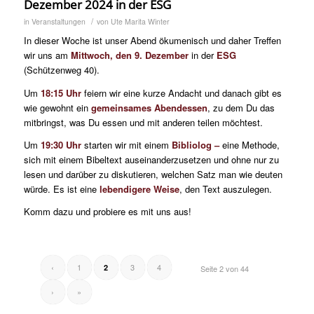
Dezember 2024 in der ESG
/
in
Veranstaltungen
von
Ute Marita Winter
In dieser Woche ist unser Abend ökumenisch und daher Treffen
wir uns am
Mittwoch, den 9. Dezember
in der
ESG
(Schützenweg 40).
Um
18:15 Uhr
feiern wir eine kurze Andacht und danach gibt es
wie gewohnt ein
gemeinsames Abendessen
, zu dem Du das
mitbringst, was Du essen und mit anderen teilen möchtest.
Um
19:30 Uhr
starten wir mit einem
Bibliolog –
eine Methode,
sich mit einem Bibeltext auseinanderzusetzen und ohne nur zu
lesen und darüber zu diskutieren, welchen Satz man wie deuten
würde. Es ist eine
lebendigere Weise
, den Text auszulegen.
Komm dazu und probiere es mit uns aus!
‹
1
3
4
2
Seite 2 von 44
›
»