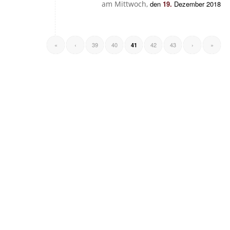
am Mittwoch,
den
19.
Dezember 2018
«
‹
39
40
42
43
›
»
41