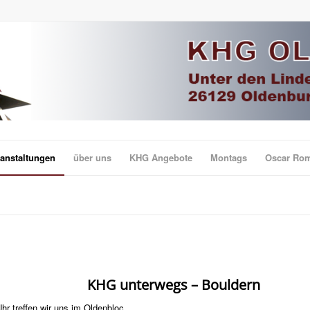
anstaltungen
über uns
KHG Angebote
Montags
Oscar Ro
KHG unterwegs –
Bouldern
r treffen wir uns im Oldenbloc.