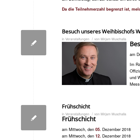
Da die Teilnehmerzahl begrenzt ist, meld
Besuch unseres Weihbischofs Wi
/
in
Veranstaltungen
von
Mirjam Muschalla
Bes
am Do
Im Ra
Offizi
und W
Mess
Frühschicht
/
in
Veranstaltungen
von
Mirjam Muschalla
Frühschicht
am Mittwoch, den
05.
Dezember 201
am Mittwoch, den
12.
Dezember 2018