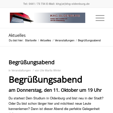
Tel: 0441 / 73 734 E-Mail: khg(at)khg-oldenburg.de
Aktuelles
Du bist hier:
Startseite
/
Aktuelles
/
Veranstaltungen
/
Begrüßungsabend
Begrüßungsabend
/
in
Veranstaltungen
von
Ute Marita Winter
Begrüßungsabend
am Donnerstag, den 11. Oktober um 19 Uhr
Du startest Dein Studium in Oldenburg und bist neu in der Stadt?
Oder Du bist schon länger hier und möchtest neue Leute
kennenlernen? Dann ist dieser Abend die perfekte Gelegenheit