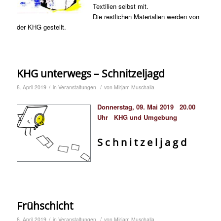
Textilien selbst mit.
Die restlichen Materialien werden von
der KHG gestellt.
KHG unterwegs – Schnitzeljagd
/
/
8. April 2019
in
Veranstaltungen
von
Mirjam Muschalla
Donnerstag, 09. Mai 2019 20.00
Uhr KHG und Umgebung
S c h n i t z e l j a g d
Frühschicht
/
/
8. April 2019
in
Veranstaltungen
von
Mirjam Muschalla