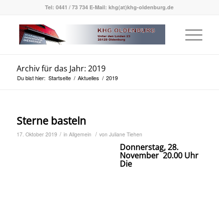
Tel: 0441 / 73 734 E-Mail: khg(at)khg-oldenburg.de
Archiv für das Jahr: 2019
Du bist hier:
Startseite
/
Aktuelles
/
2019
Sterne basteln
/
/
17. Oktober 2019
in
Allgemein
von
Juliane Tiehen
Don
nerstag, 28.
November 20.00 Uhr
Die