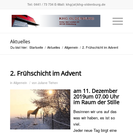
Tel: 0441 / 73 734 E-Mail: khg(at)khg-oldenburg.de
Aktuelles
Du bist hier:
Startseite
/
Aktuelles
/
Allgemein
/
2. Frühschicht im Advent
2. Frühschicht im Advent
/
in
Allgemein
von
Juliane Tiehen
am
11. Dezember
2019
um
07.00 Uhr
im Raum der Stille
Besinnen wir uns auf das
was wir haben, es ist so
viel.
Jeder neue Tag birgt eine