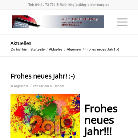
Tel: 0441 / 73 734 E-Mail: khg(at)khg-oldenburg.de
Aktuelles
Du bist hier:
Startseite
/
Aktuelles
/
Allgemein
/
Frohes neues Jahr! :-)
Frohes neues Jahr! :-)
/
in
Allgemein
von
Mirjam Muschalla
Frohes
neues
Jahr!!!