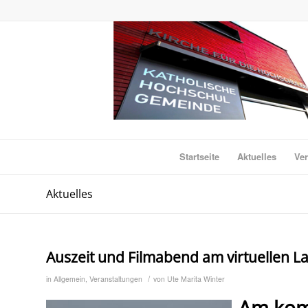
Startseite
Aktuelles
Ver
Aktuelles
Auszeit und Filmabend am virtuellen La
/
in
Allgemein
,
Veranstaltungen
von
Ute Marita Winter
Am ko