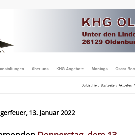
anstaltungen
über uns
KHG Angebote
Montags
Oscar Ro
Du bist hier:
Startseite
/
Aktuelles
/
gerfeuer, 13. Januar 2022
mmenden
Donnerstag, dem 13.