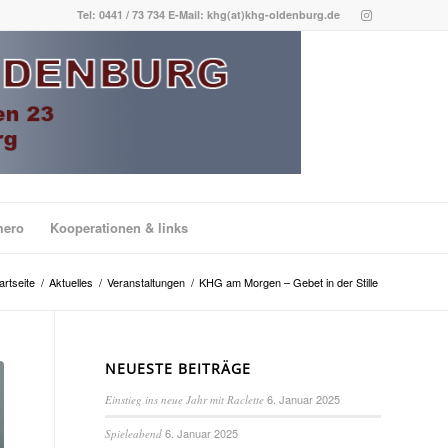
Tel: 0441 / 73 734 E-Mail: khg(at)khg-oldenburg.de
mero
Kooperationen & links
artseite
/
Aktuelles
/
Veranstaltungen
/
KHG am Morgen – Gebet in der Stille
NEUESTE BEITRÄGE
6. Januar 2025
Einstieg ins neue Jahr mit Raclette
6. Januar 2025
Spieleabend